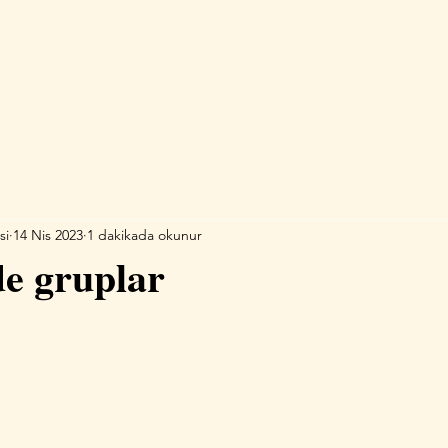
Ana Sayfa
Hizmetler
Blog
Hakkımda
İleti
si
14 Nis 2023
1 dakikada okunur
de gruplar