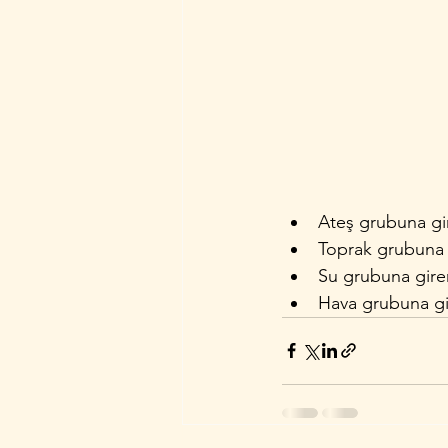
Ateş grubuna gir
Toprak grubuna g
Su grubuna giren
Hava grubuna gire